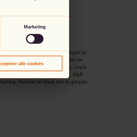
Marketing
d is om de uitdagingen van morgen te
nisatie vol vertrouwen kan schalen en
cepteer alle cookies
en. Met moderne technologieën, zoals
firewalls, Zero Trust en SASE, blijft
chtig, flexibel en klaar om te groeien.