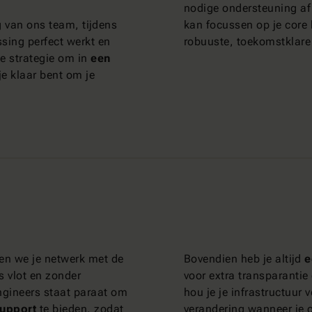
nodige ondersteuning afh
g van ons team, tijdens
kan focussen op je core
ssing perfect werkt en
robuuste, toekomstklare 
je strategie om in
een
je klaar bent om je
en we je netwerk met de
Bovendien heb je altijd
e
s vlot en zonder
voor extra transparantie
ngineers staat paraat om
hou je je infrastructuur 
support
te bieden, zodat
verandering wanneer je 