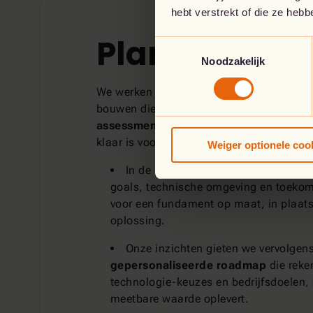
hebt verstrekt of die ze heb
Plan
Toestemmingsselectie
Noodzakelijk
We werken met jou samen om een netwerk
bouwen die past bij je bedrijfsdoelen. En
assessment
zorgen we dat onze oplossin
klaar is voor morgen.
Weiger optionele coo
In de plan-fase werken we nauw sa
goals, technische omgeving en toekoms
voor een fundament op maat, in plaat
oplossing.
Onze inzichten gieten we vervolgen
gepersonaliseerde roadmap
die reke
technologie-keuzes en bedrijfsdoelen, 
meetbare waarde oplevert.