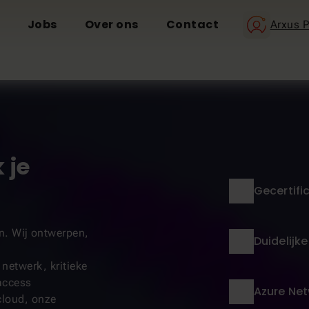
Jobs
Over ons
Contact
Arxus P
 je
Gecertifi
en. Wij ontwerpen,
Duidelijke
netwerk, kritieke
access
Azure Net
cloud, onze