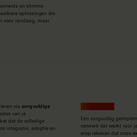
essments en slimme
haalbare oplossingen die
on voor vandaag, maar
 leven via
zorgvuldige
Het resultaat?
noden van je
Een zorgvuldig geïmplem
et dat de volledige
netwerk dat werkt voor j
ze integratie, adoptie en
erop rekenen dat onze e