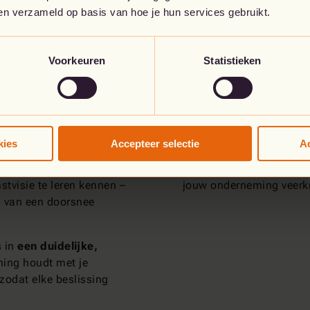
ben verzameld op basis van hoe je hun services gebruikt.
Voorkeuren
Statistieken
- en cloudstrategie te
Het resultaat?
 via een
diepgaande
Een netwerk dat gebouw
g werkt voor vandaag en
trotseren, zodat je orga
kies
Accepteer selectie
Ac
nieuwe kansen kan grijp
men om je business
SD-WAN, next-generation 
tvisie te leren kennen –
jouw onderneming veerkra
s van een doorsnee
s in
een duidelijke,
ning houdt met je
zodat elke beslissing