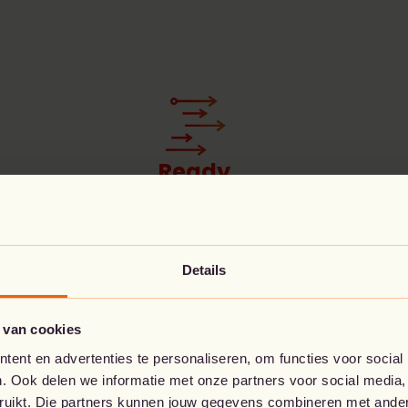
Ready
Met behulp van een grondig designproces
implementeren we zorgvuldig en
nauwgezet je netwerk- en
connectiviteitsoplossingen.
Details
 van cookies
ent en advertenties te personaliseren, om functies voor social
. Ook delen we informatie met onze partners voor social media,
bruikt. Die partners kunnen jouw gegevens combineren met andere