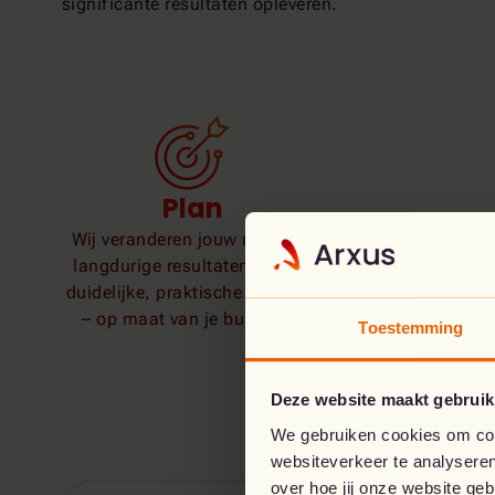
significante resultaten opleveren.
Plan
Wij veranderen jouw noden in
langdurige resultaten via een
duidelijke, praktische strategie
– op maat van je business.
Toestemming
Deze website maakt gebruik
We gebruiken cookies om cont
websiteverkeer te analyseren
over hoe jij onze website ge