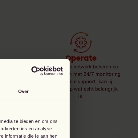
Operate
Terwijl wij je netwerk beheren en
onderhouden met 24/7 monitoring
en flexibele support, kan jij
focussen op wat écht belangrijk
Over
is.
 media te bieden en om ons
 advertenties en analyse
 informatie die je aan hen