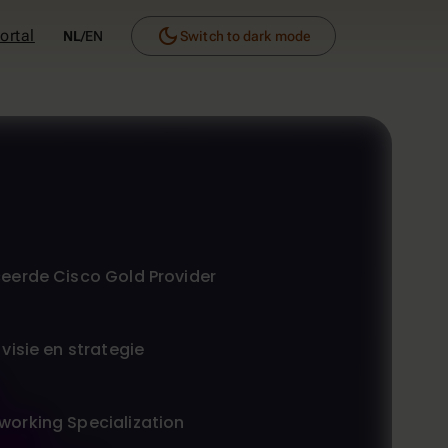
dark_mode
ortal
NL
/
EN
Switch to dark mode
ceerde Cisco Gold Provider
 visie en strategie
working Specialization