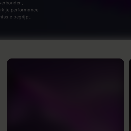
verbonden,
erk je performance
issie begrijpt.