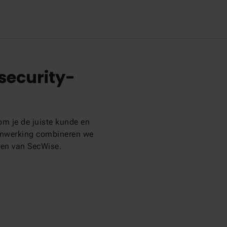
security-
om je de juiste kunde en
menwerking combineren we
gen van SecWise.