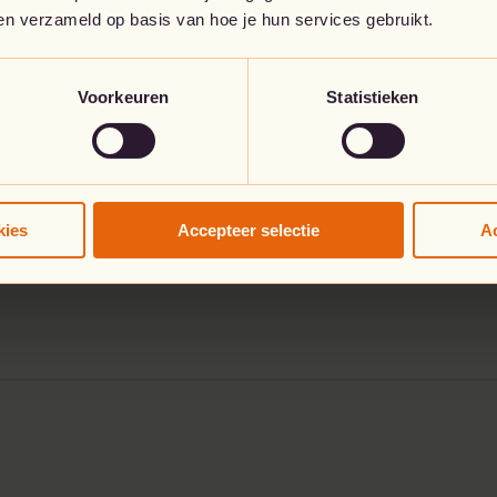
ctief mogelijke
ben verzameld op basis van hoe je hun services gebruikt.
goed fundament met Azure
ig is, altijd en overal.
Voorkeuren
Statistieken
Hier spreken we over
DoS-bescherming om je
er dankzij Azure Backup
oor een snelle back-up
kies
Accepteer selectie
Ac