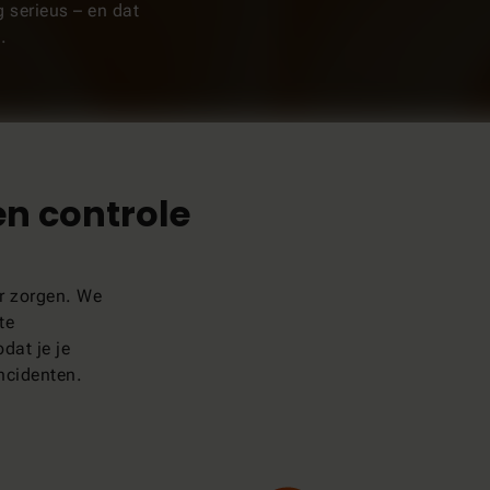
g serieus – en dat
.
en controle
r zorgen. We
te
dat je je
ncidenten.