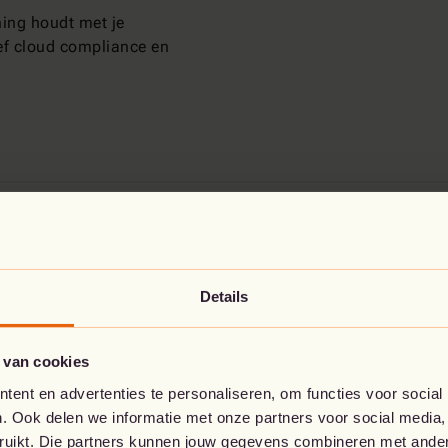
ing houdt met je
sief cloud compliance en
Details
 lanceren
Het resultaat?
 van cookies
Een
sterk beveiligings
n de slag met de
bescherming en betrouwba
ent en advertenties te personaliseren, om functies voor social
eren deze maatregelen,
weerbaar en in controle.
. Ook delen we informatie met onze partners voor social media,
ion & Intrusion
bruikt. Die partners kunnen jouw gegevens combineren met andere