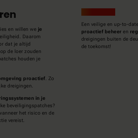
ren
Het resultaat?
Een veilige en up-to-da
ies en willen we
je
proactief beheer
en
reg
 veiligheid. Daarom
dreigingen buiten de deur
 dat je altijd
de toekomst!
 op de loer zouden
patches houden je
mgeving proactief
. Zo
jke dreigingen.
ingssystemen in je
ieke beveiligingspatches?
anneer het risico en de
tie vereist.