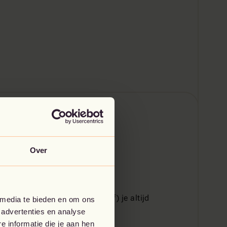
Over
fundament
met geavanceerde
re back-ups. Zo ben (en blijf) je altijd
 media te bieden en om ons
 advertenties en analyse
 informatie die je aan hen