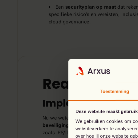
Een
securityplan op maat
dat reken
specifieke risico’s en vereisten, inclu
cloud governance.
Ready
Toestemming
Implementeren en
Deze website maakt gebruik
Nu we weten wat er nodig is, gaan we aa
We gebruiken cookies om cont
beveiligingsmaatregelen
. We implement
websiteverkeer te analyseren
zoals IPS/IDS-systemen (Intrusion Prevent
over hoe jij onze website ge