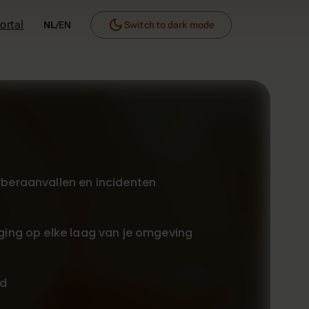
dark_mode
ortal
NL
/
EN
Switch to dark mode
yberaanvallen en incidenten
iging op elke laag van je omgeving
rd