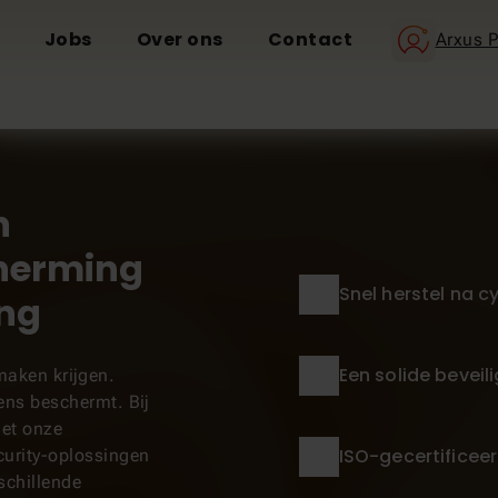
Jobs
Over ons
Contact
Arxus P
n
herming
Snel herstel na c
ing
Een solide beveil
maken krijgen.
vens beschermt. Bij
et onze
ISO-gecertificee
curity-oplossingen
schillende