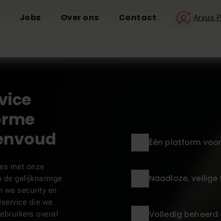
Jobs
Over ons
Contact
Arxus P
vice
orme
eenvoud
Één platform voor
tes met onze
Naadloze, veilig
 de gelijknamige
n we security en
service die we
Volledig beheerd 
gebruikers overal