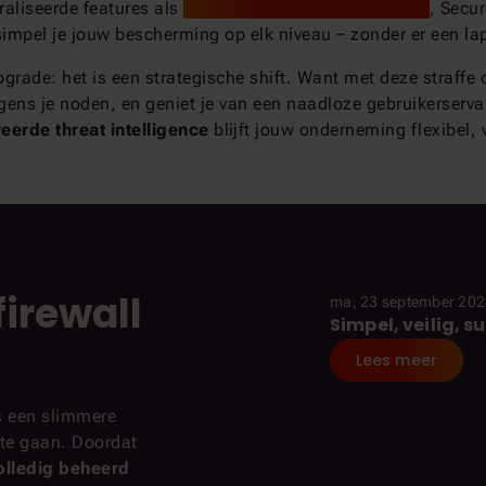
raliseerde features als
Firewall-as-a-Service (FWaaS)
, Secu
simpel je jouw bescherming op elk niveau − zonder er een l
ade: het is een strategische shift. Want met deze straffe o
lgens je noden, en geniet je van een naadloze gebruikerserva
eerde threat intelligence
blijft jouw onderneming flexibel, 
firewall
ma, 23 september 20
Simpel, veilig, 
INSIGHT
Lees meer
s een slimmere
 te gaan. Doordat
olledig beheerd