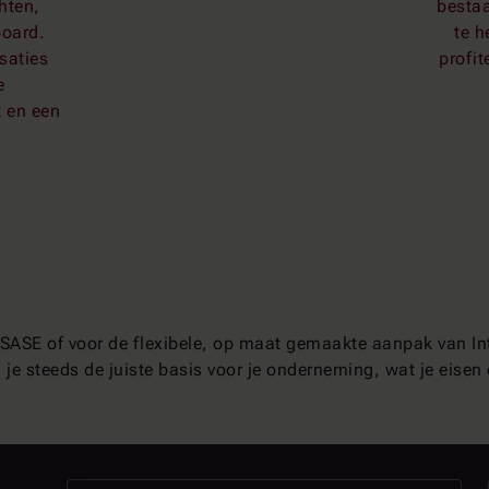
hten,
bestaa
board.
te h
saties
profit
e
t en een
d SASE of voor de flexibele, op maat gemaakte aanpak van I
g je steeds de juiste basis voor je onderneming, wat je eisen 