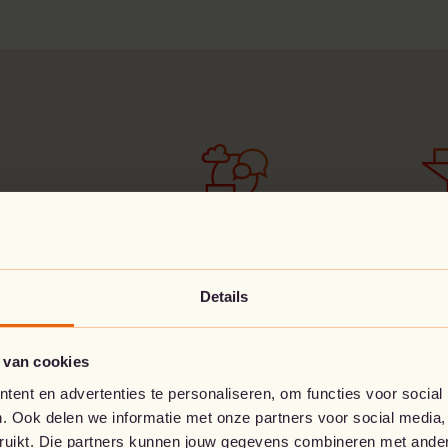
e
Secure web gateway
URL f
Details
-oplossing
eën die
hoogwaardige
 van cookies
ook zijn. In
ent en advertenties te personaliseren, om functies voor social
, brengt SASE
. Ook delen we informatie met onze partners voor social media,
ld is voor de
bruikt. Die partners kunnen jouw gegevens combineren met andere
CASB/DLP & security
L3/L4 clo