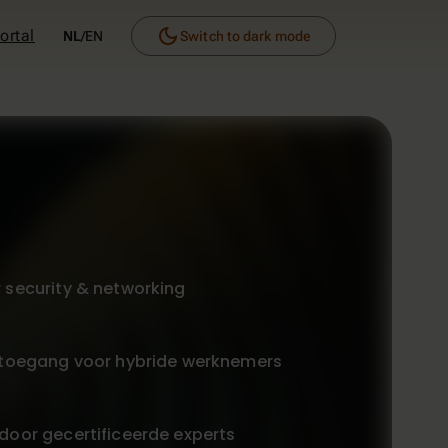
dark_mode
ortal
NL
/
EN
Switch to dark mode
 security & networking
e toegang voor hybride werknemers
door gecertificeerde experts