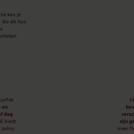
tie kan je
 die elk hun
de
riteiten.
zelfde
E
g en
bev
af dag
versc
SE biedt
zijn g
 policy
meer fl