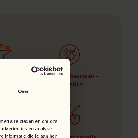
iltering
Malwaredetectie en -
analytics
Over
 media te bieden en om ons
 advertenties en analyse
 informatie die je aan hen
ud firewall
Indringerspreventie