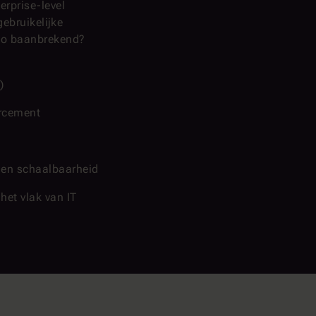
erprise-level
ebruikelijke
 zo baanbrekend?
)
orcement
 en schaalbaarheid
het vlak van IT