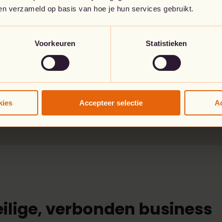
ben verzameld op basis van hoe je hun services gebruikt.
op DNS-niveau
ving van je
de
Voorkeuren
Statistieken
de edge, SASE
curity samen
Client-gebaseerde
Clie
kies
Accepteer selectie
Ac
toegang
browse
eilige, verbonden business