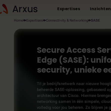
Expertises
Inzichten
Home
Expertises
Connectivity & Networking
SASE
Secure Access Ser
Edge (SASE): unif
security, unieke 
Til je bedrijfsnetwerk naar nieuwe hoog
beheerde SASE-oplossing, gebaseerd op
architectuur van Cisco. Hiermee brenge
networking samen in één simpele, cloud
volledig voor jou beheren. Zo blijven je 