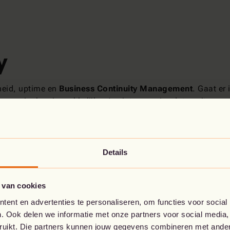
y
heid, uptime en
Business Continuity Management
. Gaat er
ie manier kan je makkelijker (maintenance)updates uitvoer
t
optimaal gebruik kunnen maken van je belangrijkste app
ery heeft de cloud een groot voordeel: de tijd om je servers e
Details
 van cookies
rity
ent en advertenties te personaliseren, om functies voor social
. Ook delen we informatie met onze partners voor social media,
bruikt. Die partners kunnen jouw gegevens combineren met andere