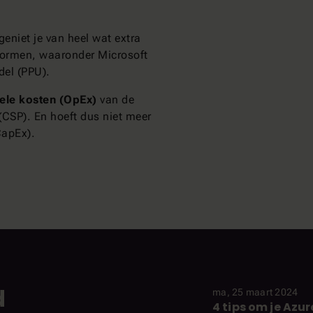
eniet je van heel wat extra
atformen, waaronder Microsoft
del (PPU).
nele kosten (OpEx)
van de
 (CSP). En hoeft dus niet meer
CapEx).
d
ma, 25 maart 2024
4 tips om je Az
INSIGHT