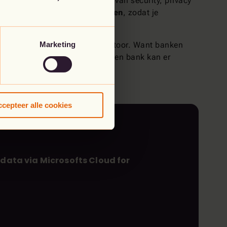
 meer mogelijkheden op het vlak van security, privacy
smaatregelen in meerdere lagen
, zodat je
Marketing
er in een bank dan bij jou op kantoor. Want banken
oof is?Uiteraard niet. Ook in een bank kan er
cepteer alle cookies
-data via Microsofts Cloud for