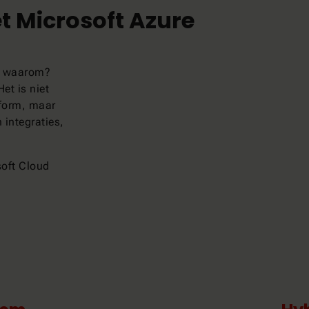
 Microsoft Azure
r waarom?
et is niet
tform, maar
 integraties,
soft Cloud