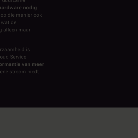
rij duurzame
hardware nodig
r op die manier ook
, wat de
g alleen maar
urzaamheid is
oud Service
ormantie van meer
oene stroom biedt