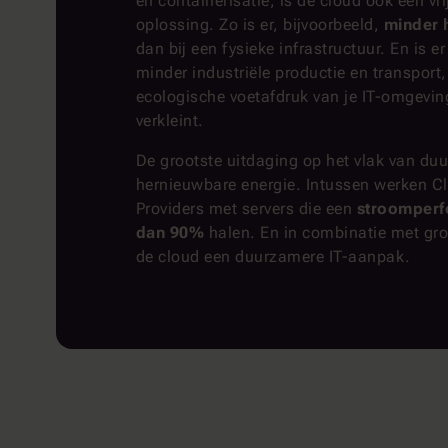
en containerisatie, is de cloud ook een v
oplossing. Zo is er, bijvoorbeeld,
minder 
dan bij een fysieke infrastructuur. En is e
minder industriële productie en transport
ecologische voetafdruk van je IT-omgevin
verkleint.
De grootste uitdaging op het vlak van du
hernieuwbare energie. Intussen werken Cl
Providers met servers die een
stroomperf
dan 90%
halen. En in combinatie met gr
de cloud een duurzamere IT-aanpak.