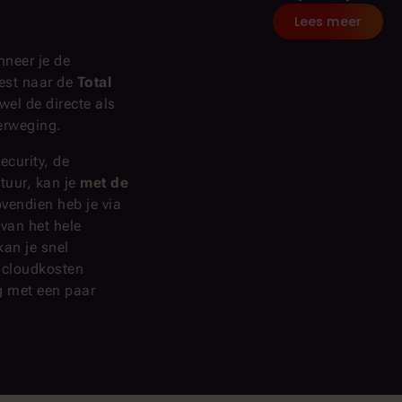
Lees meer
nneer je de
best naar de
Total
wel de directe als
verweging.
ecurity, de
ctuur, kan je
met de
ovendien heb je via
 van het hele
kan je snel
w cloudkosten
g met een paar