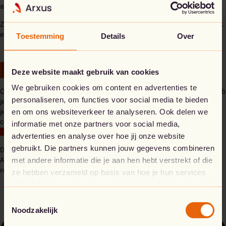
af volgens je behoeften.
Zo geniet je van heel wat extra flexibiliteit én wordt jouw omgeving ook
een stuk
kostenefficiënter
.
Toestemming
Details
Over
4.
Vlottere monitoring en controle
Deze website maakt gebruik van cookies
We gebruiken cookies om content en advertenties te
Omdat Azure Arc je security-infrastructuur volledig uniform maakt, heb
personaliseren, om functies voor social media te bieden
je een betere controle over je volledige hybride cloudomgeving. Zo kan
en om ons websiteverkeer te analyseren. Ook delen we
je, bijvoorbeeld, gebruik maken van de ingebouwde monitoring- en
compliance-functies van Azure. En kan je de
Azure Governance best
informatie met onze partners voor social media,
practices
volledig doortrekken
op je hele infrastructuur.
advertenties en analyse over hoe jij onze website
gebruikt. Die partners kunnen jouw gegevens combineren
Daarbovenop heb je ook toegang tot de
gedetailleerde rapporten
in
met andere informatie die je aan hen hebt verstrekt of die
Azure. Daarmee heb je altijd zicht op de prestaties en status van je
resources.
ze hebben verzameld op basis van hoe je hun services
gebruikt.
Toestemmingsselectie
Noodzakelijk