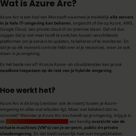
Wat is Azure Arc?
Azure Arc is een tool van Microsoft waarmee je makkelijk
alle servers
in je hele IT-omgeving kan beheren
, ongeacht of die op Azure, AWS,
Google Cloud, een private cloud of on-premise staan. Dat wil dus
zeggen dat je niet meer hoeft te switchen tussen verschillende
platformen om je servers te updaten, te beheren of te monitoren. En
dat je op elk moment controle hebt over al je resources, waar ze ook
staan in je omgeving.
En het beste van al? Al onze Azure- en clouddiensten kan je ook
naadloos toepassen op de rest van je hybride omgeving
.
Hoe werkt het?
Azure Arc is de brug (vandaar ook de naam) tussen je Azure-
omgeving en alles wat erbuiten ligt. Maar wat betekent dat nu
concreet? Wanneer je Azure Arc inschakelt op je omgeving, krijg je in
de
Azure Resource Manager (ARM)
een handig
overzicht van de
virtuele machines (VM's) van je on-prem, public én private
cloudomgeving
. En dat biedt natuurlijk heel wat mogelijkheden.