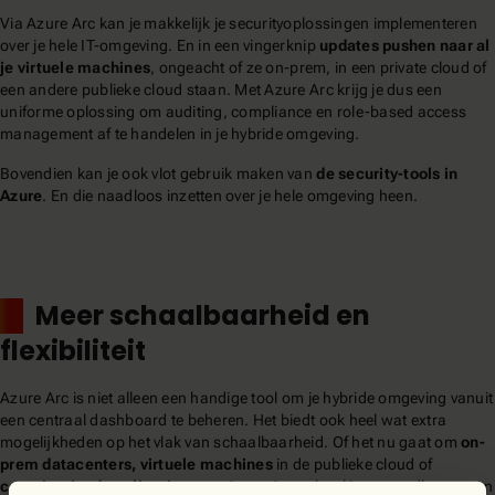
Via Azure Arc kan je makkelijk je securityoplossingen implementeren
over je hele IT-omgeving. En in een vingerknip
updates pushen naar al
je virtuele machines
, ongeacht of ze on-prem, in een private cloud of
een andere publieke cloud staan. Met Azure Arc krijg je dus een
uniforme oplossing om auditing, compliance en role-based access
management af te handelen in je hybride omgeving.
Bovendien kan je ook vlot gebruik maken van
de security-tools in
Azure
. En die naadloos inzetten over je hele omgeving heen.
3.
Meer schaalbaarheid en
flexibiliteit
Azure Arc is niet alleen een handige tool om je hybride omgeving vanuit
een centraal dashboard te beheren. Het biedt ook heel wat extra
mogelijkheden op het vlak van schaalbaarheid. Of het nu gaat om
on-
prem datacenters, virtuele machines
in de publieke cloud of
containerized applicaties
, met Azure Arc schaal je ze naadloos op en