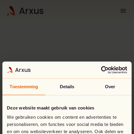
menu
Toestemming
Details
Over
Deze website maakt gebruik van cookies
Oeps!
Er is iets misgelopen.
We gebruiken cookies om content en advertenties te
personaliseren, om functies voor social media te bieden
De pagina die je zoekt, lijkt niet te bestaan.
en om ons websiteverkeer te analyseren. Ook delen we