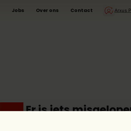
Jobs
Over ons
Contact
Arxus P
eps!
Er is iets misgelope
De pagina die je zoekt, lijkt niet te bestaan.