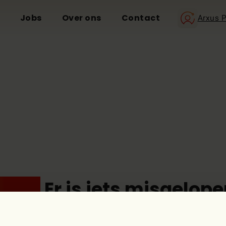
Jobs
Over ons
Contact
Arxus P
eps!
Er is iets misgelope
De pagina die je zoekt, lijkt niet te bestaan.