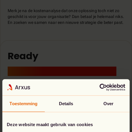
Merk je na de kostenanalyse dat onze oplossing toch niet zo
geschikt is voor jouw organisatie? Dan betaal je helemaal niks.
En zoeken we samen naar een nieuwe strategie die beter past.
Ready
Cloud Financial Management
Zodra je optimalisatiestrategie op punt staat, verfijnen we
jouw Azure-omgeving tot in de puntjes. En om ervoor te
zorgen dat je helemaal mee bent met de veranderingen,
begeleiden we je van begin tot einde via onze
FinOps
Toestemming
Details
Over
Workshops
.
Neem je graag zelf de touwtjes in handen? Met
een
Deze website maakt gebruik van cookies
aantal
praktische tips
optimaliseer jij je Azure-infrastructuur