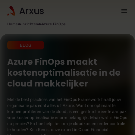
menu
Home
Inzichten
Azure FinOps
BLOG
Azure FinOps maakt
kostenoptimalisatie in de
cloud makkelijker
Met de best practices van het FinOps Framework haalt jouw
organisatie pas écht alles uit Azure. Want om optimaal te
kunnen profiteren van de cloud, is een gestructureerde aanpak
voor kostenoptimalisatie enorm belangrijk. Maar wat is FinOps
nu precies? En hoe helpt het om je cloudkosten onder controle
te houden? Ken Kenis, onze expert in Cloud Financial