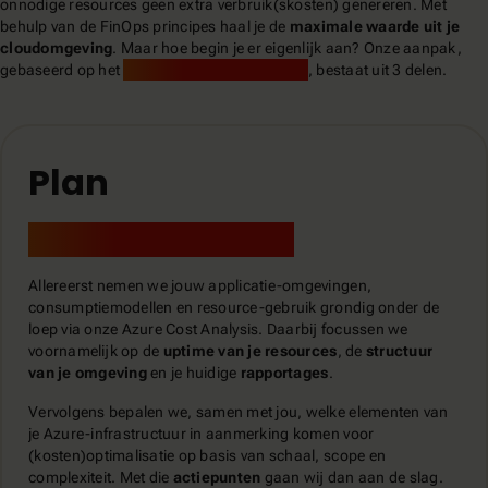
onnodige resources geen extra verbruik(skosten) genereren. Met
behulp van de FinOps principes haal je de
maximale waarde uit je
cloudomgeving
. Maar hoe begin je er eigenlijk aan? Onze aanpak,
gebaseerd op het
stappenplan van Microsoft
, bestaat uit 3 delen.
Plan
Azure Cost Analysis
Allereerst nemen we jouw applicatie-omgevingen,
consumptiemodellen en resource-gebruik grondig onder de
loep via onze Azure Cost Analysis. Daarbij focussen we
voornamelijk op de
uptime van je resources
, de
structuur
van je omgeving
en je huidige
rapportages
.
Vervolgens bepalen we, samen met jou, welke elementen van
je Azure-infrastructuur in aanmerking komen voor
(kosten)optimalisatie op basis van schaal, scope en
complexiteit. Met die
actiepunten
gaan wij dan aan de slag.