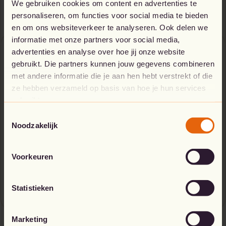
als een professional!
We gebruiken cookies om content en advertenties te
personaliseren, om functies voor social media te bieden
en om ons websiteverkeer te analyseren. Ook delen we
informatie met onze partners voor social media,
Operate
advertenties en analyse over hoe jij onze website
gebruikt. Die partners kunnen jouw gegevens combineren
met andere informatie die je aan hen hebt verstrekt of die
Monitoring en opvolging
ze hebben verzameld op basis van hoe je hun services
gebruikt.
En wat als je omgeving in Azure optimaal werkt? Dan heb je
Toestemmingsselectie
nog steeds genoeg werk voor de boeg! Want je Azure-kosten
Noodzakelijk
opvolgen, doe je het best op een regelmatige basis. En om je
daarbij zo goed mogelijk te ondersteunen, geven wij je met
veel plezier het nodige advies via onze
Cloud Custodian
Voorkeuren
Advise-service
.
Statistieken
Marketing