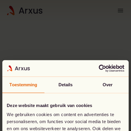
menu
Toestemming
Details
Over
Deze website maakt gebruik van cookies
Oeps!
Er is iets misgelopen.
We gebruiken cookies om content en advertenties te
personaliseren, om functies voor social media te bieden
De pagina die je zoekt, lijkt niet te bestaan.
en om ons websiteverkeer te analyseren. Ook delen we