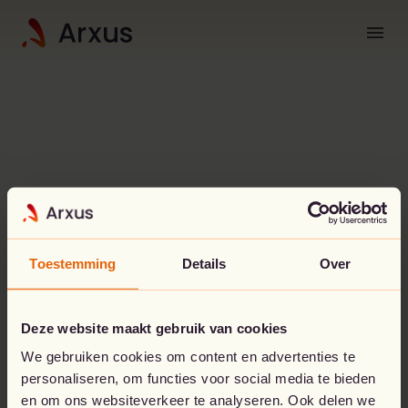
menu
Toestemming
Details
Over
Deze website maakt gebruik van cookies
Oeps!
Er is iets misgelopen.
We gebruiken cookies om content en advertenties te
personaliseren, om functies voor social media te bieden
De pagina die je zoekt, lijkt niet te bestaan.
en om ons websiteverkeer te analyseren. Ook delen we