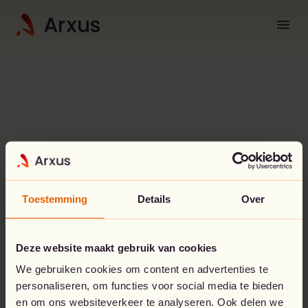
menu
Toestemming
Details
Over
Whoops!
Something went
Deze website maakt gebruik van cookies
wrong.
We gebruiken cookies om content en advertenties te
personaliseren, om functies voor social media te bieden
en om ons websiteverkeer te analyseren. Ook delen we
The page you’re looking for doesn't seem to exist.