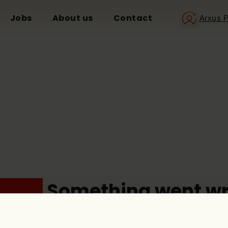
Jobs
About us
Contact
Arxus P
ops!
Something went wr
The page you’re looking for doesn't seem to exist.