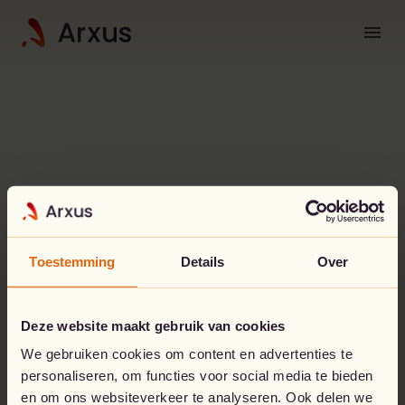
menu
Toestemming
Details
Over
Whoops!
Something went
Deze website maakt gebruik van cookies
wrong.
We gebruiken cookies om content en advertenties te
personaliseren, om functies voor social media te bieden
en om ons websiteverkeer te analyseren. Ook delen we
The page you’re looking for doesn't seem to exist.