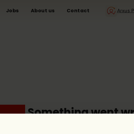
Jobs
About us
Contact
Arxus P
ops!
Something went wr
The page you’re looking for doesn't seem to exist.