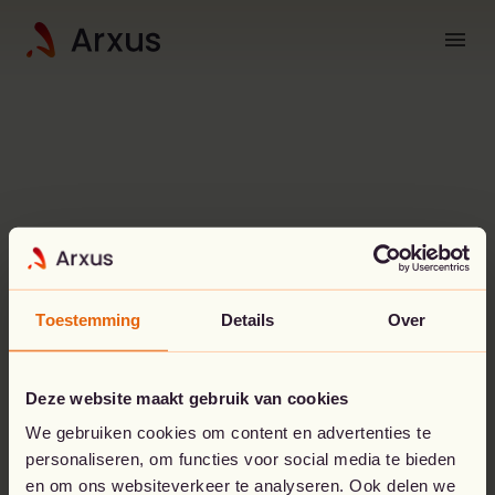
menu
Toestemming
Details
Over
Whoops!
Something went
Deze website maakt gebruik van cookies
wrong.
We gebruiken cookies om content en advertenties te
personaliseren, om functies voor social media te bieden
en om ons websiteverkeer te analyseren. Ook delen we
The page you’re looking for doesn't seem to exist.